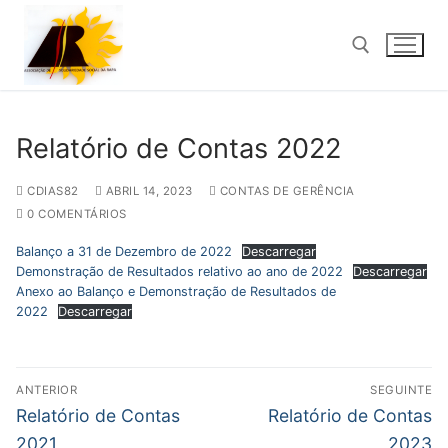
Saltar
para
conteúdo
Pesquisar por:
Relatório de Contas 2022
CDIAS82
ABRIL 14, 2023
CONTAS DE GERÊNCIA
0 COMENTÁRIOS
Balanço a 31 de Dezembro de 2022
Descarregar
Demonstração de Resultados relativo ao ano de 2022
Descarregar
Anexo ao Balanço e Demonstração de Resultados de
2022
Descarregar
Navegação
ANTERIOR
SEGUINTE
de
Previous
Next
Relatório de Contas
Relatório de Contas
post:
post:
2021
2023